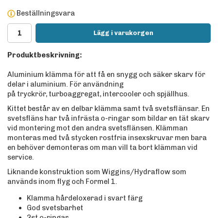
Beställningsvara
Lägg i varukorgen
Produktbeskrivning:
Aluminium klämma för att få en snygg och säker skarv för
delar i aluminium. För användning
på tryckrör, turboaggregat, intercooler och spjällhus.
Kittet består av en delbar klämma samt två svetsflänsar. En
svetsfläns har två infrästa o-ringar som bildar en tät skarv
vid montering mot den andra svetsflänsen. Klämman
monteras med två stycken rostfria insexskruvar men bara
en behöver demonteras om man vill ta bort klämman vid
service.
Liknande konstruktion som Wiggins/Hydraflow som
används inom flyg och Formel 1.
Klamma hårdeloxerad i svart färg
God svetsbarhet
2st o-ringar