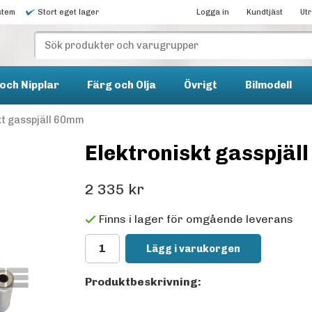
stem
Stort eget lager
Logga in
Kundtjäst
Ut
och Nipplar
Färg och Olja
Övrigt
Bilmodell
kt gasspjäll 60mm
Elektroniskt gasspjäl
2 335 kr
Finns i lager för omgående leverans
Lägg i varukorgen
Produktbeskrivning: