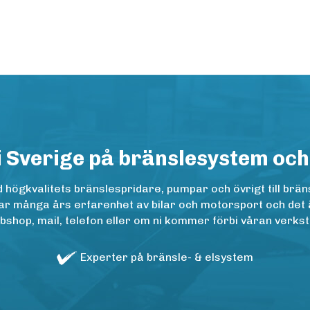
i Sverige på bränslesystem och
ögkvalitets bränslespridare, pumpar och övrigt till bräns
r många års erfarenhet av bilar och motorsport och det är n
op, mail, telefon eller om ni kommer förbi våran verkstad
Experter på bränsle- & elsystem