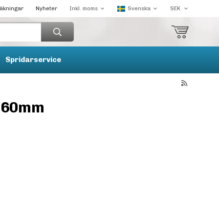
räkningar
Nyheter
Spridarservice
l 60mm