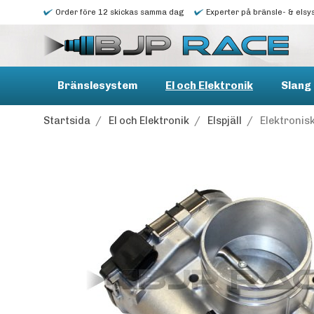
Order före 12 skickas samma dag
Experter på bränsle- & elsy
Bränslesystem
El och Elektronik
Slang 
Startsida
/
El och Elektronik
/
Elspjäll
/
Elektronis