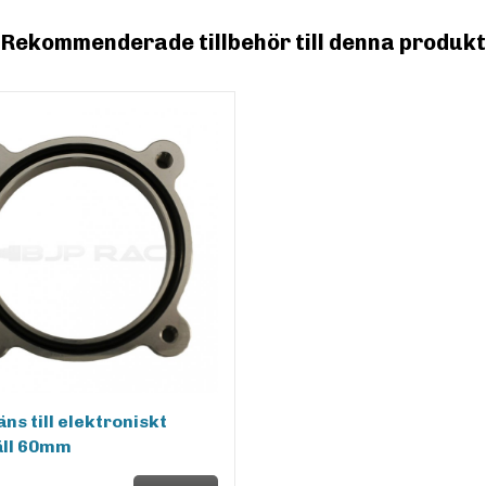
Rekommenderade tillbehör till denna produkt
äns till elektroniskt
äll 60mm