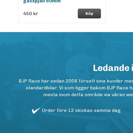
gasspjäll 60mm
450 kr
Köp
Ledande 
BJP Race har sedan 2008 försett sina kunder med h
standardbilar. Vi som ligger bakom BJP Race ha
mesta inom detta område via våran websh
Order före 12 skickas samma dag