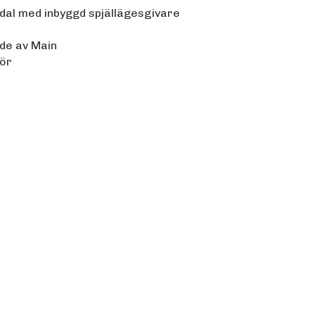
dal med inbyggd spjällägesgivare
rde av Main
hör