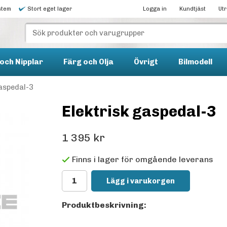
stem
Stort eget lager
Logga in
Kundtjäst
Ut
och Nipplar
Färg och Olja
Övrigt
Bilmodell
gaspedal-3
Elektrisk gaspedal-3
1 395 kr
Finns i lager för omgående leverans
Lägg i varukorgen
Produktbeskrivning: