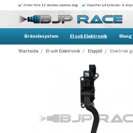
Order före 12 skickas samma dag
Experter på bränsle- & elsy
Bränslesystem
El och Elektronik
Slang 
Startsida
/
El och Elektronik
/
Elspjäll
/
Elektrisk 