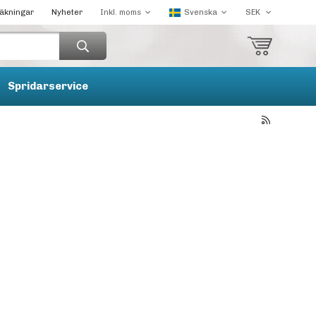
räkningar
Nyheter
Spridarservice