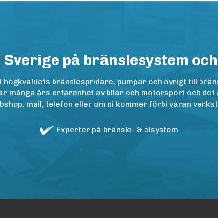
i Sverige på bränslesystem och
ögkvalitets bränslespridare, pumpar och övrigt till bräns
r många års erfarenhet av bilar och motorsport och det är n
op, mail, telefon eller om ni kommer förbi våran verkstad
Experter på bränsle- & elsystem