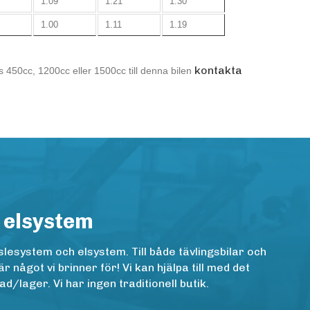
1.09
1.21
1.30
1.00
1.11
1.19
kontakta
s 450cc, 1200cc eller 1500cc till denna bilen
 elsystem
lesystem och elsystem. Till både tävlingsbilar och
ågot vi brinner för! Vi kan hjälpa till med det
/lager. Vi har ingen traditionell butik.