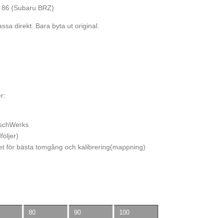
T 86 (Subaru BRZ)
sa direkt. Bara byta ut original.
r:
tschWerks
öljer)
let för bästa tomgång och kalibrering(mappning)
80
90
100