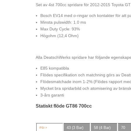
Set av 4st 700cc spridare för 2012-2015 Toyota G
Bosch EV14 med o-ringar och kontakter för att pas
Minsta pulswidth: 1.0 ms
Max Duty Cycle: 93%
Högohm (12,4 Ohm)
Alla DeatschWerks spridare har följande egenskape
E85 kompatibla
Flödes specifikation och matchning görs av Dea
Flödesmatchade inom 1-2% (Flödes rapport medf
Mycket bra spridarbild och atomisering av bräns
3-års garanti
Statiskt flöde GT86 700cc
43 (3 Bar)
58 (4 Bar)
70
PSI >