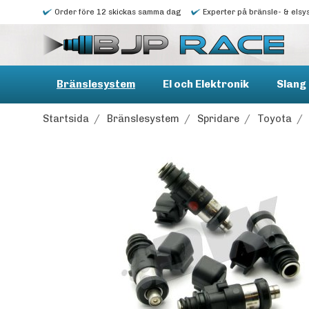
Order före 12 skickas samma dag
Experter på bränsle- & elsy
Bränslesystem
El och Elektronik
Slang 
Startsida
/
Bränslesystem
/
Spridare
/
Toyota
/