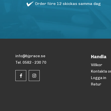
Order före 12 skickas samma dag
info@bjprace.se
Handla
Tel. 0582 - 230 70
Villkor
Kontakta o
Logga in
Retur