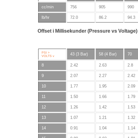
cc/min
756
905
990
lb/hr
72.0
86.2
94.3
Offset i Millisekunder (Pressure vs Voltage)
PSI >
43 (3 Bar)
58 (4 Bar)
70
VOLTS v
8
2.42
2.63
2.8
9
2.07
2.27
2.42
10
1.77
1.95
2.09
11
1.50
1.66
1.79
12
1.26
1.42
1.53
13
1.07
1.21
1.32
14
0.91
1.04
1.14