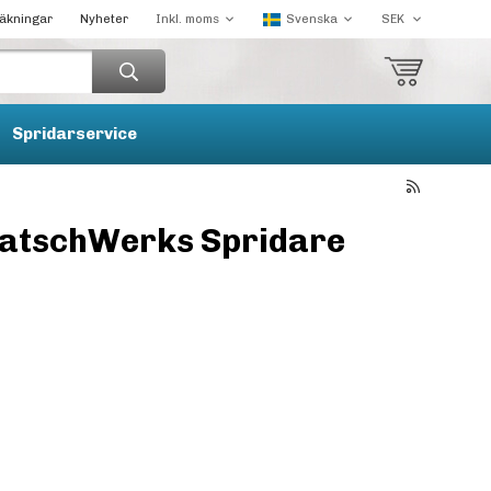
räkningar
Nyheter
Spridarservice
eatschWerks Spridare