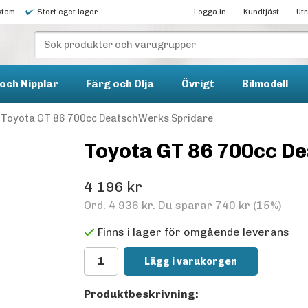
stem
Stort eget lager
Logga in
Kundtjäst
Ut
och Nipplar
Färg och Olja
Övrigt
Bilmodell
Toyota GT 86 700cc DeatschWerks Spridare
Toyota GT 86 700cc D
4 196 kr
Ord.
4 936 kr
. Du sparar
740 kr
(
15
%)
Finns i lager för omgående leverans
Lägg i varukorgen
Produktbeskrivning: