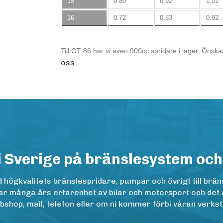
15
0.80
0.92
1.01
16
0.72
0.83
0.92
Till GT 86 har vi även 900cc spridare i lager. Önska
oss
.
i Sverige på bränslesystem och
ögkvalitets bränslespridare, pumpar och övrigt till bräns
r många års erfarenhet av bilar och motorsport och det är n
op, mail, telefon eller om ni kommer förbi våran verkstad