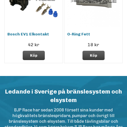
Bosch EV1 Elkontakt
O-Ring Fett
42 kr
18 kr
Köp
Köp
Ledande i Sverige på bränslesystem och
elsystem
BJP Race har sedan 2008 försett sina kunder med
högkvalitets bränslespridare, pumpar och övrigt till
bränslesystem och elsystem. Till både tävlingsbilar och