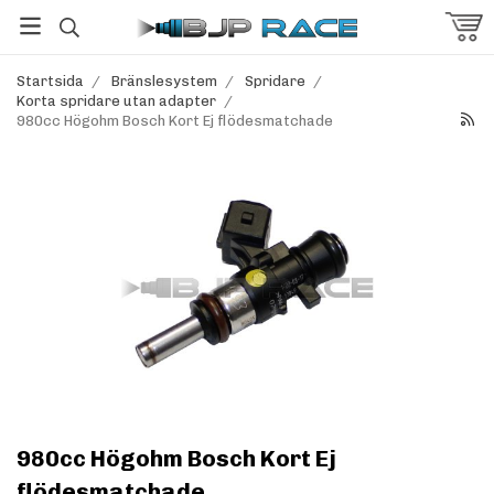
Startsida
/
Bränslesystem
/
Spridare
/
Korta spridare utan adapter
/
980cc Högohm Bosch Kort Ej flödesmatchade
980cc Högohm Bosch Kort Ej
flödesmatchade