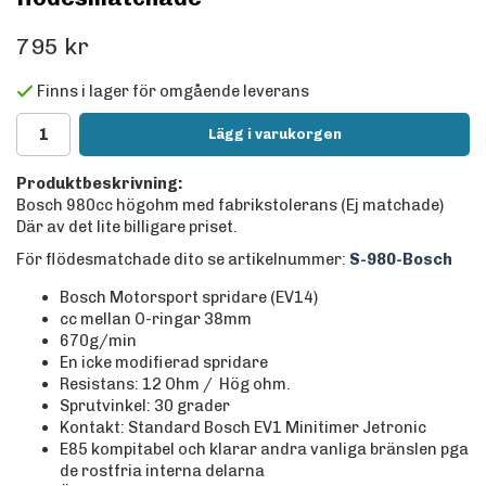
795 kr
Finns i lager för omgående leverans
Lägg i varukorgen
Produktbeskrivning:
Bosch 980cc högohm med fabrikstolerans (Ej matchade)
Där av det lite billigare priset.
För flödesmatchade dito se artikelnummer:
S-980-Bosch
Bosch Motorsport spridare (EV14)
cc mellan O-ringar 38mm
670g/min
En icke modifierad spridare
Resistans: 12 Ohm / Hög ohm.
Sprutvinkel: 30 grader
Kontakt: Standard Bosch EV1 Minitimer Jetronic
E85 kompitabel och klarar andra vanliga bränslen pga
de rostfria interna delarna