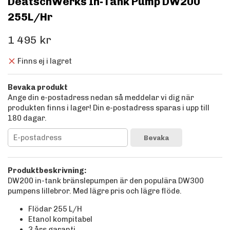
DeatschWerks In-Tank Pump DW200
255L/Hr
1 495 kr
Finns ej i lagret
Bevaka produkt
Ange din e-postadress nedan så meddelar vi dig när
produkten finns i lager! Din e-postadress sparas i upp till
180 dagar.
Bevaka
Produktbeskrivning:
DW200 in-tank bränslepumpen är den populära DW300
pumpens lillebror. Med lägre pris och lägre flöde.
Flödar 255 L/H
Etanol kompitabel
3 års garanti