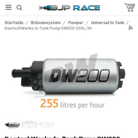
Startsida
/
Bränslesystem
/
Pumpar
/
Universal In-Tank
/
DeatschWerks In-Tank Pump DW200 255L/Hr