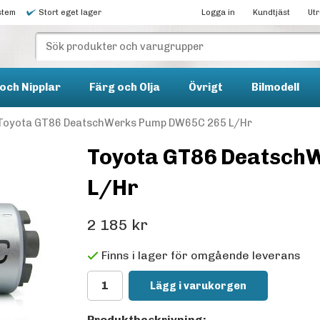
stem
Stort eget lager
Logga in
Kundtjäst
Ut
och Nipplar
Färg och Olja
Övrigt
Bilmodell
Toyota GT86 DeatschWerks Pump DW65C 265 L/Hr
Toyota GT86 Deatsch
L/Hr
2 185 kr
Finns i lager för omgående leverans
Lägg i varukorgen
Produktbeskrivning: