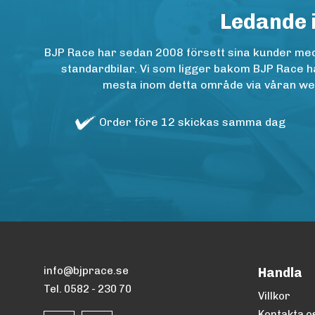
Ledande 
BJP Race har sedan 2008 försett sina kunder med h
standardbilar. Vi som ligger bakom BJP Race ha
mesta inom detta område via våran websh
Order före 12 skickas samma dag
info@bjprace.se
Handla
Tel. 0582 - 230 70
Villkor
Kontakta o