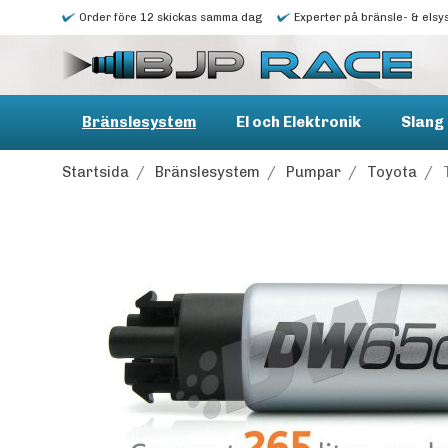
Order före 12 skickas samma dag
Experter på bränsle- & elsy
Bränslesystem
El och Elektronik
Slang 
Startsida
/
Bränslesystem
/
Pumpar
/
Toyota
/