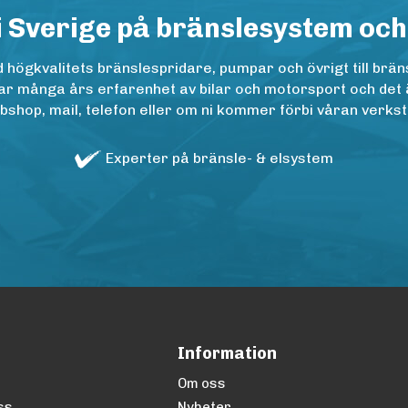
i Sverige på bränslesystem och
ögkvalitets bränslespridare, pumpar och övrigt till bräns
r många års erfarenhet av bilar och motorsport och det är n
op, mail, telefon eller om ni kommer förbi våran verkstad
Experter på bränsle- & elsystem
Information
Om oss
ss
Nyheter