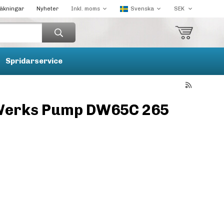
räkningar
Nyheter
Spridarservice
Werks Pump DW65C 265