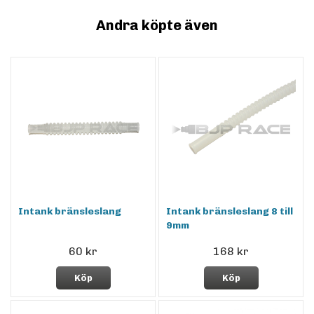
Andra köpte även
Intank bränsleslang
Intank bränsleslang 8 till
9mm
60 kr
168 kr
Köp
Köp