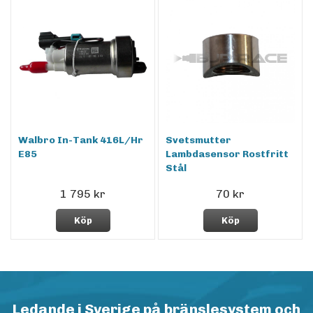
Walbro In-Tank 416L/Hr
Svetsmutter
E85
Lambdasensor Rostfritt
Stål
1 795 kr
70 kr
Köp
Köp
Ledande i Sverige på bränslesystem och