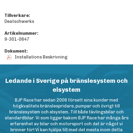
Tillverkare:
Deatschwerks
Artikelnummer:
9-301-0847
Dokument:
Installations Beskrivning
Ledande i Sverige på bränslesystem och
elsystem
BJP Race har sedan 2008 försett sina kunder med
högkvalitets bränslespridare, pumpar och övrigt till
bränslesystem och elsystem. Till både tävlingsbilar och
standardbilar. Vi som ligger bakom BJP Race har många års
erfarenhet av bilar och motorsport och det är något vi
brinner för! Vi kan hjälpa till med det mesta inom detta