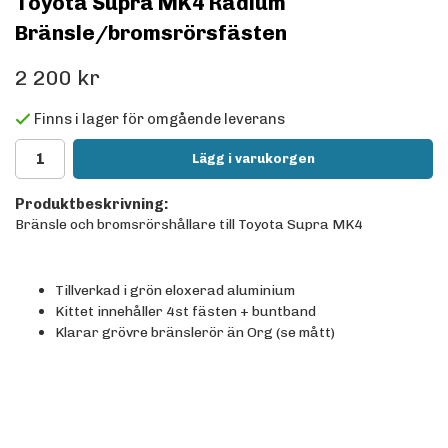
Toyota Supra MK4 Radium
Bränsle/bromsrörsfästen
2 200 kr
Finns i lager för omgående leverans
Lägg i varukorgen
Produktbeskrivning:
Bränsle och bromsrörshållare till Toyota Supra MK4
Tillverkad i grön eloxerad aluminium
Kittet innehåller 4st fästen + buntband
Klarar grövre bränslerör än Org (se mått)