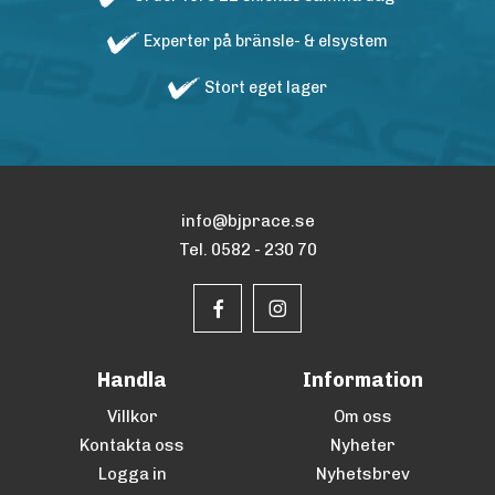
Experter på bränsle- & elsystem
Stort eget lager
info@bjprace.se
Tel. 0582 - 230 70
Handla
Information
Villkor
Om oss
Kontakta oss
Nyheter
Logga in
Nyhetsbrev