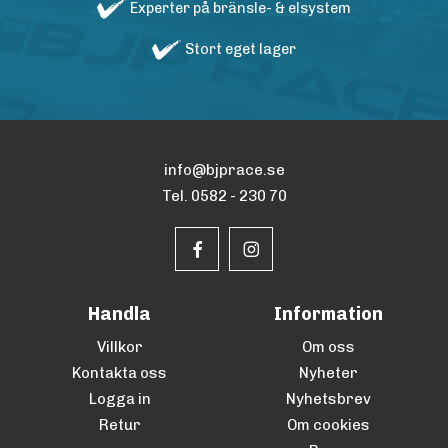
Experter på bränsle- & elsystem
Stort eget lager
info@bjprace.se
Tel. 0582 - 230 70
Handla
Information
Villkor
Om oss
Kontakta oss
Nyheter
Logga in
Nyhetsbrev
Retur
Om cookies