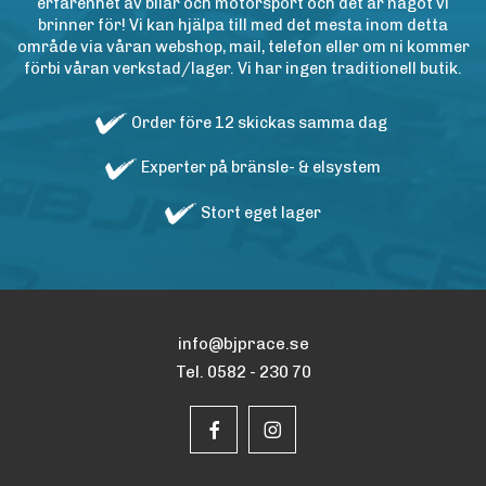
erfarenhet av bilar och motorsport och det är något vi
brinner för! Vi kan hjälpa till med det mesta inom detta
område via våran webshop, mail, telefon eller om ni kommer
förbi våran verkstad/lager. Vi har ingen traditionell butik.
Order före 12 skickas samma dag
Experter på bränsle- & elsystem
Stort eget lager
info@bjprace.se
Tel. 0582 - 230 70