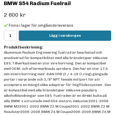
BMW S54 Radium Fuelrail
2 600 kr
Finns i lager för omgående leverans
Lägg i varukorgen
Produktbeskrivning:
Aluminium Radium Engineering fuel rail är bearbetad och
anodiserad för kompatibilitet med alla bränsletyper inklusive
E85. Tillverkad med en stor inre borrning. Den är kompatibel
med OEM- och eftermarknads spridare. Den har en stor 17,5
mm intern borrning med -8AN ORB (3 / 4-16 O-ring) gängade
portar i varje ände och 3/8" NPT female mittport för att
acceptera en mängd olika adaptrar för högflödessystem . Den
är kompatibel med alla bränsletyper inklusive populära
alkoholblandningar som E85. Fuel railen är en direkt bulta på
alla BMW: s utrustade med S54-motorn, inklusive:2001-2006
BMW M32001-2002 BMW Z3 M Coupe2001-2002 BMW Z3 M
Roadster2006-2008 BMW Z4 M Coupe2006-2008 BMW Z4 M