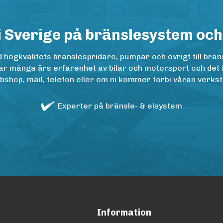
i Sverige på bränslesystem och
ögkvalitets bränslespridare, pumpar och övrigt till bräns
r många års erfarenhet av bilar och motorsport och det är n
op, mail, telefon eller om ni kommer förbi våran verkstad
Experter på bränsle- & elsystem
Information