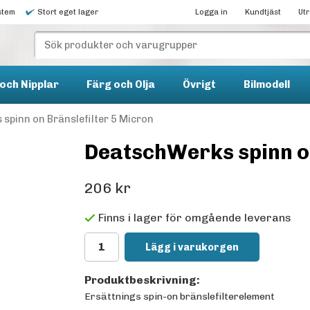
stem
Stort eget lager
Logga in
Kundtjäst
Ut
och Nipplar
Färg och Olja
Övrigt
Bilmodell
spinn on Bränslefilter 5 Micron
DeatschWerks spinn on
206 kr
Finns i lager för omgående leverans
Lägg i varukorgen
Produktbeskrivning:
Ersättnings spin-on bränslefilterelement