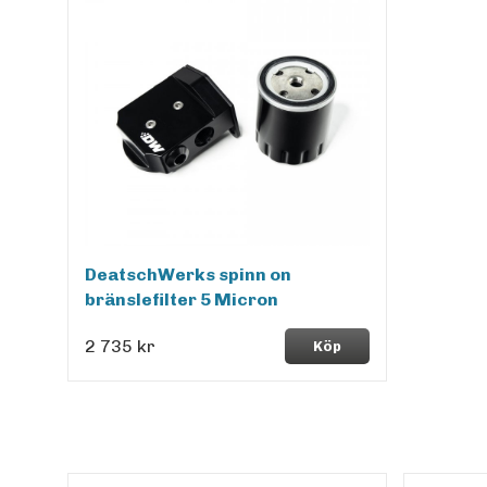
DeatschWerks spinn on
bränslefilter 5 Micron
2 735 kr
Köp