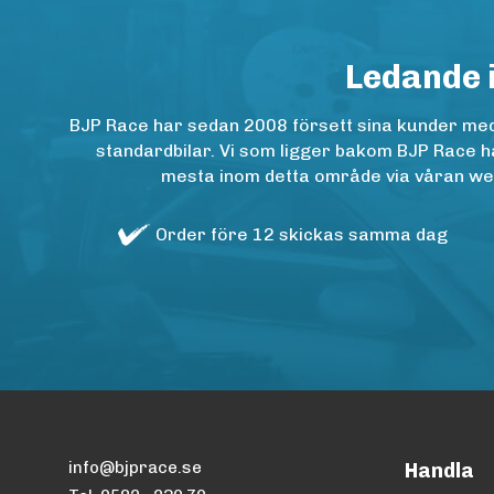
Ledande 
BJP Race har sedan 2008 försett sina kunder med h
standardbilar. Vi som ligger bakom BJP Race ha
mesta inom detta område via våran websh
Order före 12 skickas samma dag
info@bjprace.se
Handla