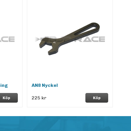
ling
AN8 Nyckel
225 kr
Köp
Köp