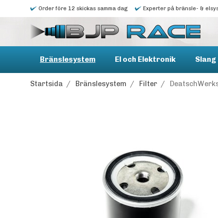
Order före 12 skickas samma dag
Experter på bränsle- & elsy
Bränslesystem
El och Elektronik
Slang 
Startsida
/
Bränslesystem
/
Filter
/
DeatschWerks 