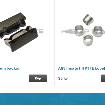
ium backar
AN8 insats till PTFE kopp
35 kr
Köp