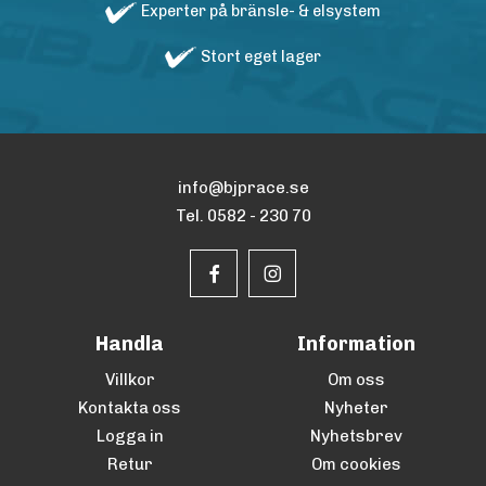
Experter på bränsle- & elsystem
Stort eget lager
info@bjprace.se
Tel. 0582 - 230 70
Handla
Information
Villkor
Om oss
Kontakta oss
Nyheter
Logga in
Nyhetsbrev
Retur
Om cookies