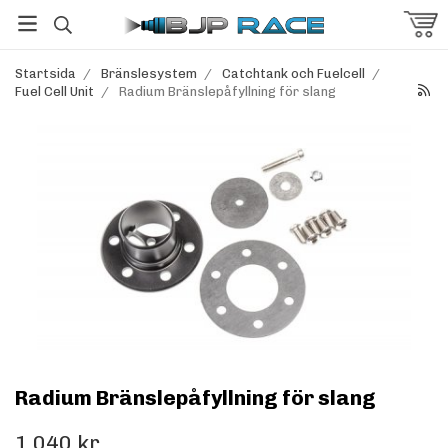
Startsida
/
Bränslesystem
/
Catchtank och Fuelcell
/
Fuel Cell Unit
/
Radium Bränslepåfyllning för slang
Radium Bränslepåfyllning för slang
1 040 kr