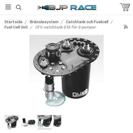
Startsida
/
Bränslesystem
/
Catchtank och Fuelcell
/
Fuel Cell Unit
/
CFC catchtank 2 lit för 2 pumpar