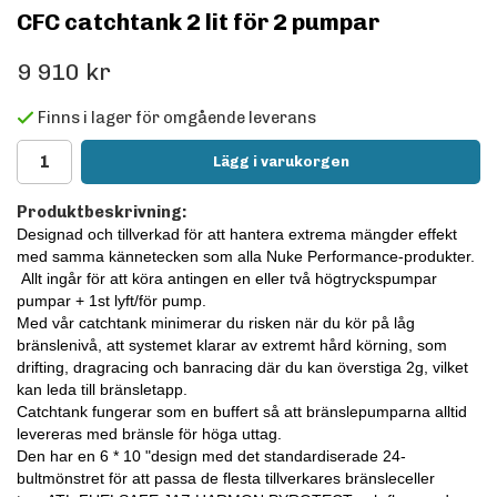
CFC catchtank 2 lit för 2 pumpar
9 910 kr
Finns i lager för omgående leverans
Lägg i varukorgen
Produktbeskrivning:
Designad och tillverkad för att hantera extrema mängder effekt
med samma kännetecken som alla Nuke Performance-produkter.
Allt ingår för att köra antingen en eller två högtryckspumpar
pumpar + 1st lyft/för pump.
Med vår catchtank minimerar du risken när du kör på låg
bränslenivå, att systemet klarar av extremt hård körning, som
drifting, dragracing och banracing där du kan överstiga 2g, vilket
kan leda till bränsletapp.
Catchtank
fungerar som en buffert så att bränslepumparna alltid
levereras med bränsle för höga uttag.
Den har en 6 * 10 "design med det standardiserade 24-
bultmönstret för att passa de flesta tillverkares bränsleceller