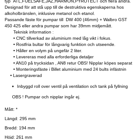
.
typ
ATL,FUELSAFE,JAZ,HARMON,PYROTECT och flera andra
Designad för att stå upp till de destruktiva egenskaperna hos
alkoholbränslen, inklusive metanol och etanol.
Passande fäste för pumpar till DW 400 (46mm) + Walbro GST
450 425 eller andra pumpar som har 39mm midjemått.
Teknisk information :
• CNC tillverkad av aluminium med låg vikt i fokus.
• Rostfria bultar för långvarig funktion och utseende.
• Håller en volym på ungefär 2 liter.
• Levereras med alla erforderliga detaljer
• AN10 på trycksidan , AN8 retur OBS! Nipplar köpes separat
• Monteringsfäste i Billet aluminium med 24 bults infästnin
• Lasergraverad
Inbyggd roll over ventil på ventilation och tank på fyllning
OBS ! Pumpar och nipplar ingår ej.
Mått: *
Längd: 295 mm
Bredd: 194 mm
Höjd: 261 mm