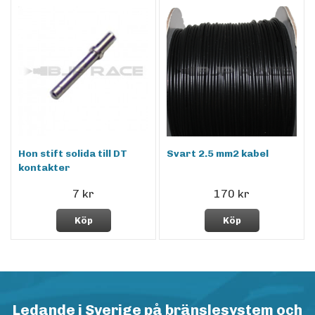
Hon stift solida till DT
Svart 2.5 mm2 kabel
kontakter
7 kr
170 kr
Köp
Köp
Ledande i Sverige på bränslesystem och