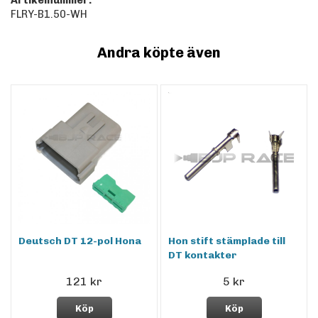
Artikelnummer:
FLRY-B1.50-WH
Andra köpte även
Deutsch DT 12-pol Hona
Hon stift stämplade till
DT kontakter
121 kr
5 kr
Köp
Köp