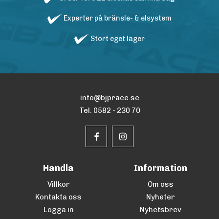
Experter på bränsle- & elsystem
Stort eget lager
info@bjprace.se
Tel. 0582 - 230 70
Handla
Information
Villkor
Om oss
Kontakta oss
Nyheter
Logga in
Nyhetsbrev