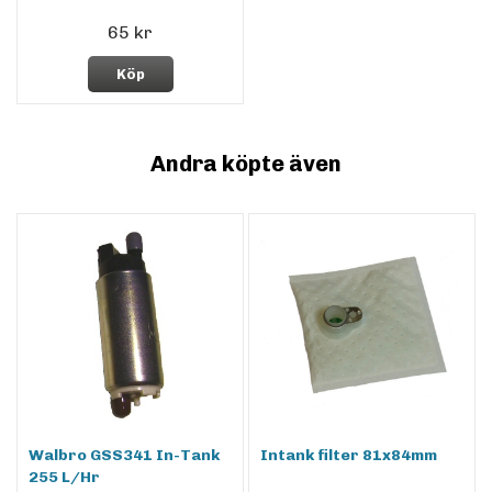
65 kr
Köp
Andra köpte även
Walbro GSS341 In-Tank
Intank filter 81x84mm
255 L/Hr